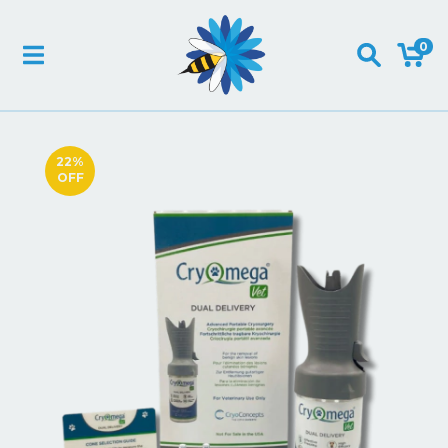
0
22
%
OFF