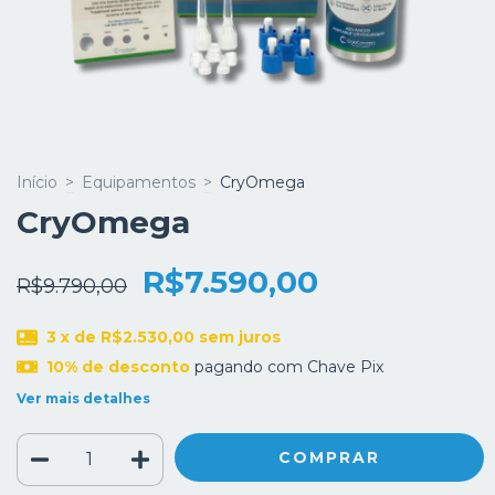
Início
>
Equipamentos
>
CryOmega
CryOmega
R$7.590,00
R$9.790,00
3
x de
R$2.530,00
sem juros
10% de desconto
pagando com Chave Pix
Ver mais detalhes