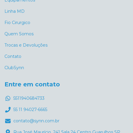
Linha MD
Fio Cirurgico
Quem Somos
Trocas e Devoluções
Contato
ClubSynn
Entre em contato
5511940684733
55 11 94027-6665
contato@synn.com.br
Rua José Maurício, 241 Sala 24 Centro Guarulhos SP