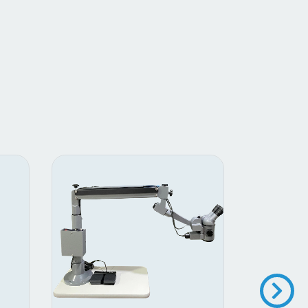
3
%
OFF