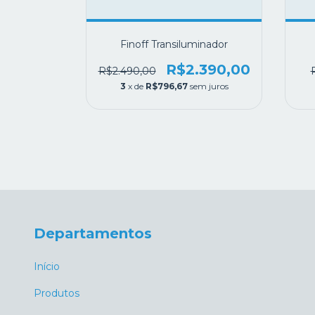
o HD-01
Finoff Transiluminador
.450,00
R$2.390,00
R$2.490,00
em juros
3
x de
R$796,67
sem juros
Departamentos
Início
Produtos