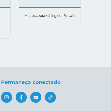
Microscópio Cirúrgico Portátil
Eyescope
R
R$
3
x de
R
Permaneça conectado