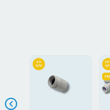
4
%
20
OFF
OF
FR