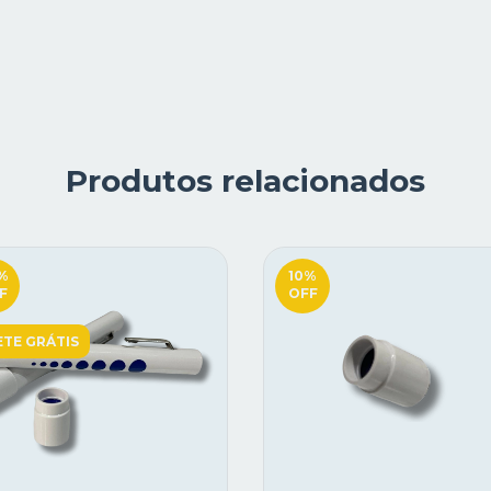
Produtos relacionados
%
10
%
F
OFF
ETE GRÁTIS