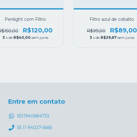
Penlight com Filtro
Filtro azul de cobalto
R$120,00
R$89,00
R$150,00
R$99,00
3
x de
R$40,00
sem juros
3
x de
R$29,67
sem juros
Entre em contato
5511940684733
55 11 94027-6665