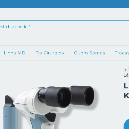
Linha MD
Fio Cirurgico
Quem Somos
Troca
Iní
Lâ
L
K