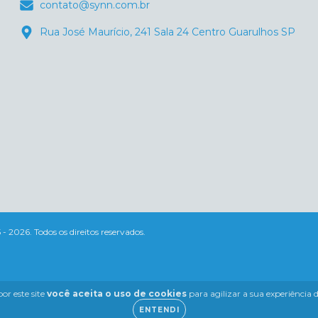
contato@synn.com.br
Rua José Maurício, 241 Sala 24 Centro Guarulhos SP
026. Todos os direitos reservados.
or este site
você aceita o uso de cookies
para agilizar a sua experiência
ENTENDI